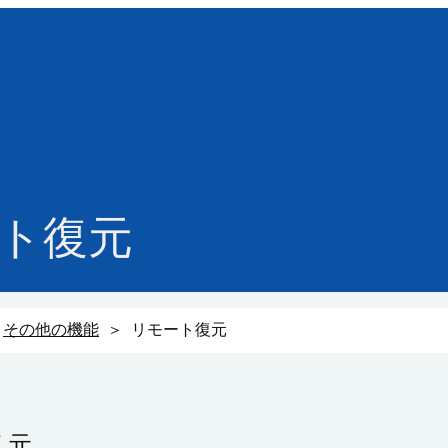
ト復元
＞
その他の機能
＞ リモート復元
復元